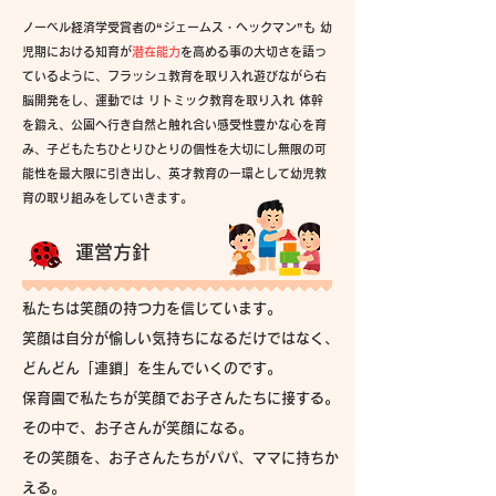
ノーベル経済学受賞者の“ジェームス・ヘックマン”も 幼
児期における知育が
潜在能力
を高める事の大切さを語っ
ているように、フラッシュ教育を取り入れ遊びながら右
脳開発をし、​運動では リトミック教育を取り入れ 体幹
を鍛え、公園へ行き自然と触れ合い感受性豊かな心を育
み、子どもたちひとりひとりの個性を大切にし無限の可
能性を最大限に引き出し、
英才教育の一環として幼児教
育の取り組みをしていきます。
運営方針
私たちは笑顔の持つ力を信じています。
笑顔は自分が愉しい気持ちになるだけではなく、
どんどん「連鎖」を生んでいくのです。
保育園で私たちが笑顔でお子さんたちに接する。
その中で、お子さんが笑顔になる。
その笑顔を、お子さんたちがパパ、ママに持ちか
える。