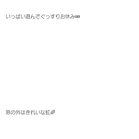
いっぱい遊んでぐっすりお休み💤
窓の外はきれいな虹🌈