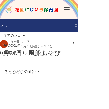
記事
全ての記事
保育園 ブログ
全ての記事
2021年9月21日
読了時間: 1分
9月21日 風船あそび
無題のカテゴリー
色とりどりの風船🎈