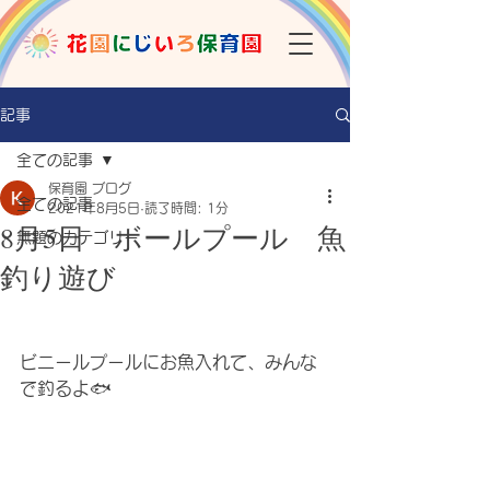
記事
全ての記事
保育園 ブログ
全ての記事
2021年8月5日
読了時間: 1分
8月5日 ボールプール 魚
無題のカテゴリー
釣り遊び
ビニールプールにお魚入れて、みんな
で釣るよ🐟