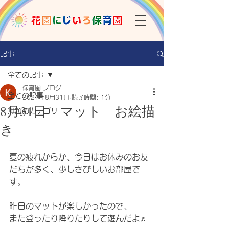
記事
全ての記事
保育園 ブログ
全ての記事
2021年8月31日
読了時間: 1分
8月31日 マット お絵描
無題のカテゴリー
き
夏の疲れからか、今日はお休みのお友
だちが多く、少しさびしいお部屋で
す。
昨日のマットが楽しかったので、
また登ったり降りたりして遊んだよ♬