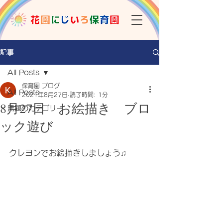
記事
All Posts
保育園 ブログ
All Posts
2021年8月27日
読了時間: 1分
8月27日 お絵描き ブロ
無題のカテゴリー
ック遊び
クレヨンでお絵描きしましょう♫