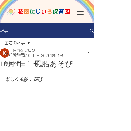
記事
全ての記事
保育園 ブログ
全ての記事
2021年10月1日
読了時間: 1分
10月1日 風船あそび
無題のカテゴリー
楽しく風船🎈遊び