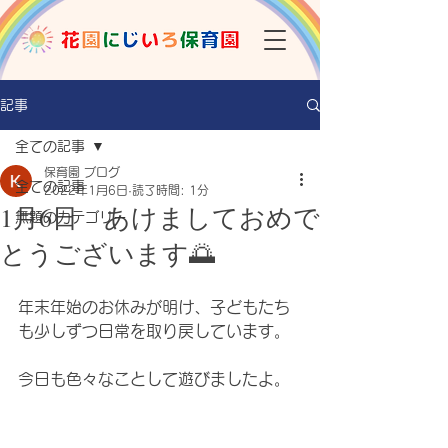
記事
全ての記事
保育園 ブログ
全ての記事
2022年1月6日
読了時間: 1分
1月6日 あけましておめで
無題のカテゴリー
とうございます🌅
年末年始のお休みが明け、子どもたち
も少しずつ日常を取り戻しています。
今日も色々なことして遊びましたよ。